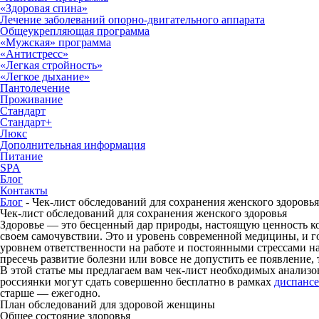
«Здоровая спина»
Лечение заболеваний опорно-двигательного аппарата
Общеукрепляющая программа
«Мужская» программа
«Антистресс»
«Легкая стройность»
«Легкое дыхание»
Пантолечение
Проживание
Стандарт
Стандарт+
Люкс
Дополнительная информация
Питание
SPA
Блог
Контакты
Блог
-
Чек-лист обследований для сохранения женского здоровья
Чек-лист обследований для сохранения женского здоровья
Здоровье — это бесценный дар природы, настоящую ценность ко
своем самочувствии. Это и уровень современной медицины, и г
уровнем ответственности на работе и постоянными стрессами на
пресечь развитие болезни или вовсе не допустить ее появление,
В этой статье мы предлагаем вам чек-лист необходимых анализ
россиянки могут сдать совершенно бесплатно в рамках
диспанс
старше — ежегодно.
План обследований для здоровой женщины
Общее состояние здоровья