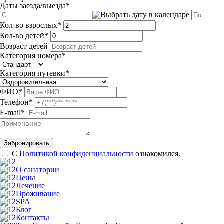
Даты заезда/выезда
*
Кол-во взрослых
*
Кол-во детей
*
Возраст детей
Категория номера
*
Категория путевки
*
ФИО
*
Телефон
*
E-mail
*
С
Политикой конфиденциальности
ознакомился.
О санатории
Цены
Лечение
Проживание
SPA
Блог
Контакты