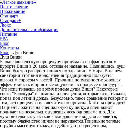
«Легкое дыхание»
Пантолечение
Проживание
Стандарт
Стандарт+
Люкс
Дополнительная информация
Питание
SPA
Блог
Контакты
Блог
-
Душ Виши
Душ Виши
Бальнеологическую процедуру придумали на французском
курорте Виши в 20 веке, отсюда ее название. Появившись, душ
Виши быстро распространился по здравницам мира. В нашем
санатории этот вид водолечения традиционно пользуется
высоким спросом у гостей. Причины популярности: хорошая
эффективность и приятные ощущения в процессе процедуры.
Что испытываешь во время приема душа Виши? Некоторые
гости "Белокура" вспоминали ощущения, которые испытывали,
попав под летний дождь. Безусловно, такое сравнение говорит о
том, что процедура исключительно приятна. Как она проходит?
Пациент ложится на специальную кушетку, а специалист
поливает из нескольких душевых леек одновременно. Для
чувствительных участков кожи давление воды ослабляется,
поэтому блаженство ничем не нарушается.Тоненькие теплые
струйки массируют кожу, воздействуют на рецепторы,