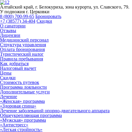
Алтайский край, г. Белокуриха, зона курорта, ул. Славского, 79.
У подножия г. Церковки
8 (800) 700-99-65
Бронировать
+7 (38577) 34-404
Скидки
О санатории
Отзывы
Лицензии
Медицинский персонал
Структура управления
Оплата бронирования
Туристический налог
Правила пребывания
Как добраться
Налоговый вычет
Цены
Скидки
Стоимость путевок
Программа лояльности
Дополнительные услуги
Лечение
«Женская» программа
«Здоровая спина»
Лечение заболеваний опорно-двигательного аппарата
Общеукрепляющая программа
«Мужская» программа
«Антистресс»
«Легкая стройность»