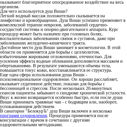
оказывают благоприятное опосредованное воздействие на весь
организм.
Для чего используется душ Виши?
Легкий водный массаж положительно сказывается на
лимфотоке и кровобращении. Душ Виши успешно применяют в
комплексной терапии неврозов, заболеваний сердечно-
сосудистой системы и опорно-двигательного аппарата. Курс
процедур может быть назначен при головных болях,
воспалительных заболеваниях связок и суставов, даже при
заболеваниях желудочно-кишечного тракта.
Достойное место душ Виши занимает в косметологии. В этой
области он применяется для борьбы с целлюлитом,
избыточными жировыми отложениями, отечностью. Для
усиления эффекта водные обливания дополняются массажем и
обертываниями. В результате уменьшаются объемы тела,
повышается тонус кожи, восстанавливается ее структура.
Еще одна сфера использования душа Виши -
психоэмоциональное оздоровление. Он хорошо расслабляет,
оказывает седативное действие, показан для борьбы с
бессонницей и стрессом. После нескольких 20-минутных
сеансов пациенты забывают о синдроме хронической усталости.
Вкус к жизни возвращается особенно быстро, если после душа
Виши принимать травяные чаи - с бодрящим или, наоборот,
успокаивающим действием.
В санатории "БелокурЪ" душ Виши включен в несколько
программ оздоровления
. Процедура применяется после
консультации с врачом в сочетании с другими
оздоровительными методиками.