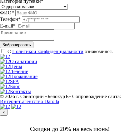
Категория путевки
*
ФИО
*
Телефон
*
E-mail
*
С
Политикой конфиденциальности
ознакомился.
О санатории
Цены
Лечение
Проживание
SPA
Блог
Контакты
© 2026 г. Санаторий «БелокурЪ»
Сопровождение сайта:
Интернет-агентство Darolla
×
Скидки до 20% на весь июнь!