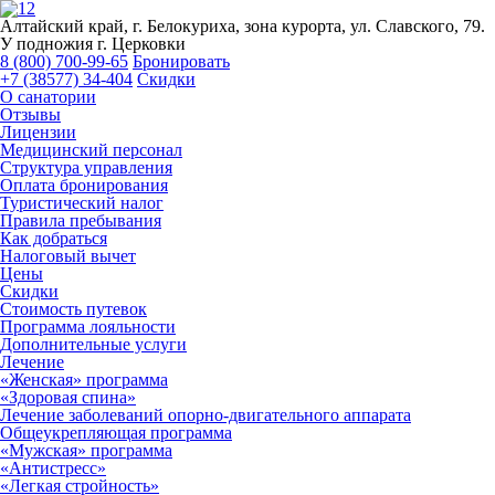
Алтайский край, г. Белокуриха, зона курорта, ул. Славского, 79.
У подножия г. Церковки
8 (800) 700-99-65
Бронировать
+7 (38577) 34-404
Скидки
О санатории
Отзывы
Лицензии
Медицинский персонал
Структура управления
Оплата бронирования
Туристический налог
Правила пребывания
Как добраться
Налоговый вычет
Цены
Скидки
Стоимость путевок
Программа лояльности
Дополнительные услуги
Лечение
«Женская» программа
«Здоровая спина»
Лечение заболеваний опорно-двигательного аппарата
Общеукрепляющая программа
«Мужская» программа
«Антистресс»
«Легкая стройность»