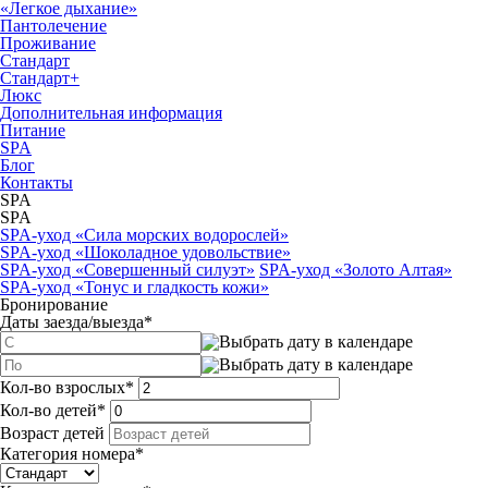
«Легкое дыхание»
Пантолечение
Проживание
Стандарт
Стандарт+
Люкс
Дополнительная информация
Питание
SPA
Блог
Контакты
SPA
SPA
SPA-уход «Сила морских водорослей»
SPA-уход «Шоколадное удовольствие»
SPA-уход «Совершенный силуэт»
SPA-уход «Золото Алтая»
SPA-уход «Тонус и гладкость кожи»
Бронирование
Даты заезда/выезда
*
Кол-во взрослых
*
Кол-во детей
*
Возраст детей
Категория номера
*