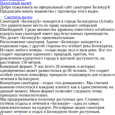
Налоговый вычет
Добро пожаловать на официальный сайт санатория 'БелокурЪ'
Предлагаем начать знакомство с просмотра этого видео.
Смотреть видео
Санаторий «БелокурЪ» находится в городе Белокуриха (Алтай).
Это удивительное место по праву называют сибирской
Швейцарией. Среди множества здравниц известного алтайского
курорта наш санаторий имеет ряд безусловных преимуществ.
Что делает «БелокурЪ» привлекательным:
Расположение санатория. Здание «Белокура» находится у
подножия горы, с другой стороны его огибает река Белокуриха.
Из окон любого номера - только виды леса и шум реки. Все это
создает ощущение единения с природой, притом, что
развлечения курортного города в шаговой доступности, на
расстоянии 150 метров.
Камерный формат. У нас всего 28 номеров, в которых
одновременно может разместиться до 60 человек. Это создает
особую уютную атмосферу, прекрасно подходящую для отдыха и
лечения в Белокурихе.
Концепция санатория – отдых «по-домашнему». Мы считаем
важным относиться к каждому клиенту как к единственному на
данный момент. Мини-формат позволяет следовать этому
принципу неукоснительно.
Мы придерживаемся политики доступных цен. Стоимость
путёвок отдыха и лечения в «Белокуре» - одна из самых
привлекательных на курорте. Регулярные акции санатория
делают лечение и отдых в Белокурихе более доступным.