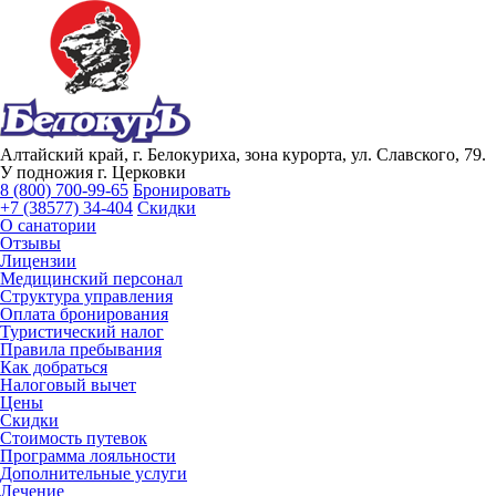
Алтайский край, г. Белокуриха, зона курорта, ул. Славского, 79.
У подножия г. Церковки
8 (800) 700-99-65
Бронировать
+7 (38577) 34-404
Скидки
О санатории
Отзывы
Лицензии
Медицинский персонал
Структура управления
Оплата бронирования
Туристический налог
Правила пребывания
Как добраться
Налоговый вычет
Цены
Скидки
Стоимость путевок
Программа лояльности
Дополнительные услуги
Лечение