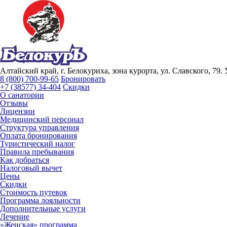
Алтайский край, г. Белокуриха, зона курорта, ул. Славского, 79.
8 (800) 700-99-65
Бронировать
+7 (38577) 34-404
Скидки
О санатории
Отзывы
Лицензии
Медицинский персонал
Структура управления
Оплата бронирования
Туристический налог
Правила пребывания
Как добраться
Налоговый вычет
Цены
Скидки
Стоимость путевок
Программа лояльности
Дополнительные услуги
Лечение
«Женская» программа