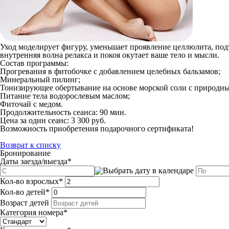
Уход моделирует фигуру, уменьшает проявление целлюлита, под
внутренняя волна релакса и покоя окутает ваше тело и мысли.
Состав программы:
Прогревания в фитобочке с добавлением целебных бальзамов;
Минеральный пилинг;
Тонизирующее обертывание на основе морской соли с природн
Питание тела водорослевым маслом;
Фиточай с медом.
Продолжительность сеанса:
90 мин.
Цена за один сеанс:
3 300 руб.
Возможность приобретения подарочного сертификата!
Возврат к списку
Бронирование
Даты заезда/выезда
*
Кол-во взрослых
*
Кол-во детей
*
Возраст детей
Категория номера
*