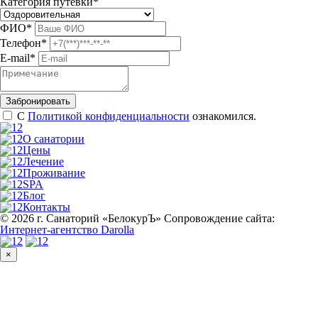
Категория путевки
*
ФИО
*
Телефон
*
E-mail
*
С
Политикой конфиденциальности
ознакомился.
О санатории
Цены
Лечение
Проживание
SPA
Блог
Контакты
© 2026 г. Санаторий «БелокурЪ»
Сопровождение сайта:
Интернет-агентство Darolla
×