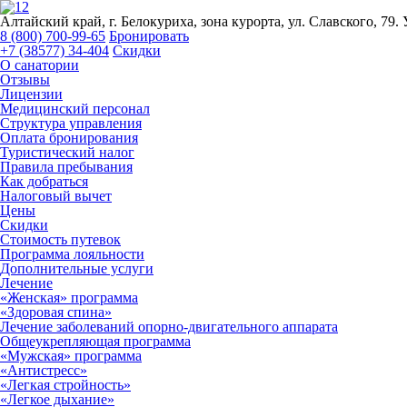
Алтайский край, г. Белокуриха, зона курорта, ул. Славского, 79.
8 (800) 700-99-65
Бронировать
+7 (38577) 34-404
Скидки
О санатории
Отзывы
Лицензии
Медицинский персонал
Структура управления
Оплата бронирования
Туристический налог
Правила пребывания
Как добраться
Налоговый вычет
Цены
Скидки
Стоимость путевок
Программа лояльности
Дополнительные услуги
Лечение
«Женская» программа
«Здоровая спина»
Лечение заболеваний опорно-двигательного аппарата
Общеукрепляющая программа
«Мужская» программа
«Антистресс»
«Легкая стройность»
«Легкое дыхание»