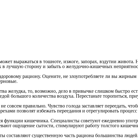
жет выражаться в тошноте, изжоге, запорах, вздутии живота. 
 в лучшую сторону и забыть о желудочно-кишечных неприятнос
здоровому рациону. Оцените, не злоупотребляете ли вы жирным
ерновые.
тва желудка, то, возможно, дело в привычке слишком быстро ес
 едой большого количества воздуха. Перестаньте торопиться, при
 не совсем правильно. Чувство голода заставляет переедать, что
ехами позволят избежать переедания и отрегулировать процесс
я функции кишечника. Специалисты советуют ежедневно употре
евают ощущение сытости, стимулируют работу толстого кишечни
ы составляют существенную часть рациона большинства людей. 