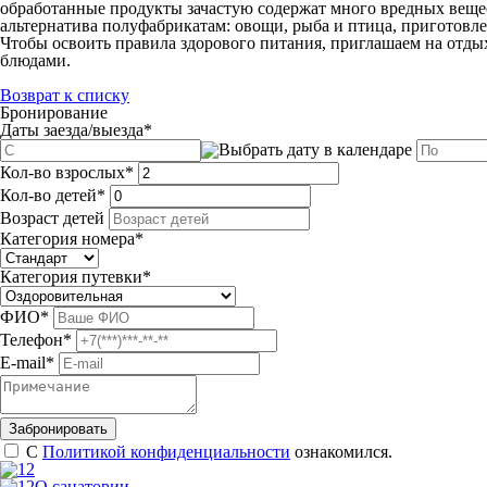
обработанные продукты зачастую содержат много вредных веще
альтернатива полуфабрикатам: овощи, рыба и птица, приготовле
Чтобы освоить правила здорового питания, приглашаем на отд
блюдами.
Возврат к списку
Бронирование
Даты заезда/выезда
*
Кол-во взрослых
*
Кол-во детей
*
Возраст детей
Категория номера
*
Категория путевки
*
ФИО
*
Телефон
*
E-mail
*
С
Политикой конфиденциальности
ознакомился.
О санатории