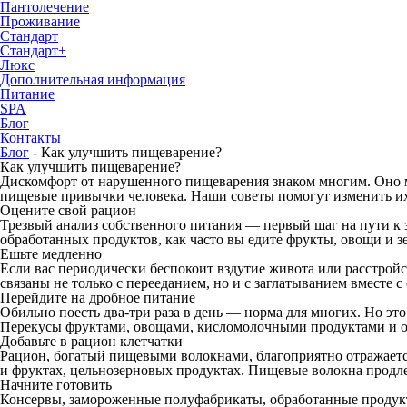
Пантолечение
Проживание
Стандарт
Стандарт+
Люкс
Дополнительная информация
Питание
SPA
Блог
Контакты
Блог
-
Как улучшить пищеварение?
Как улучшить пищеварение?
Дискомфорт от нарушенного пищеварения знаком многим. Оно мо
пищевые привычки человека. Наши советы помогут изменить их
Оцените свой рацион
Трезвый анализ собственного питания — первый шаг на пути к 
обработанных продуктов, как часто вы едите фрукты, овощи и з
Ешьте медленно
Если вас периодически беспокоит вздутие живота или расстройс
связаны не только с перееданием, но и с заглатыванием вместе с
Перейдите на дробное питание
Обильно поесть два-три раза в день — норма для многих. Но это
Перекусы фруктами, овощами, кисломолочными продуктами и ор
Добавьте в рацион клетчатки
Рацион, богатый пищевыми волокнами, благоприятно отражаетс
и фруктах, цельнозерновых продуктах. Пищевые волокна продл
Начните готовить
Консервы, замороженные полуфабрикаты, обработанные продукт