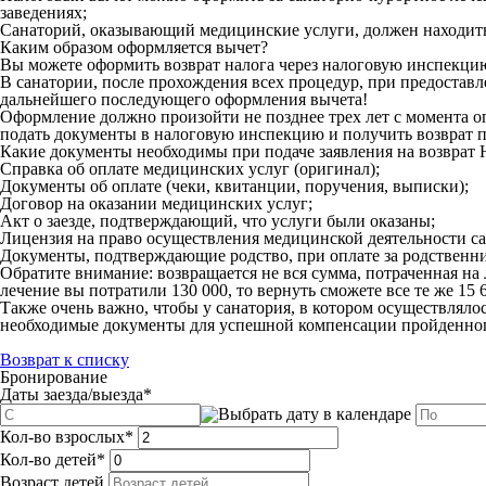
заведениях;
Санаторий, оказывающий медицинские услуги, должен находить
Каким образом оформляется вычет?
Вы можете оформить возврат налога через налоговую инспекцию
В санатории, после прохождения всех процедур, при предостав
дальнейшего последующего оформления вычета!
Оформление должно произойти не позднее трех лет с момента оп
подать документы в налоговую инспекцию и получить возврат п
Какие документы необходимы при подаче заявления на возвра
Справка об оплате медицинских услуг (оригинал);
Документы об оплате (чеки, квитанции, поручения, выписки);
Договор на оказании медицинских услуг;
Акт о заезде, подтверждающий, что услуги были оказаны;
Лицензия на право осуществления медицинской деятельности с
Документы, подтверждающие родство, при оплате за родственни
Обратите внимание: возвращается не вся сумма, потраченная на л
лечение вы потратили 130 000, то вернуть сможете все те же 15 
Также очень важно, чтобы у санатория, в котором осуществлял
необходимые документы для успешной компенсации пройденного
Возврат к списку
Бронирование
Даты заезда/выезда
*
Кол-во взрослых
*
Кол-во детей
*
Возраст детей