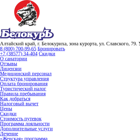
Алтайский край, г. Белокуриха, зона курорта, ул. Славского, 79.
8 (800) 700-99-65
Бронировать
+7 (38577) 34-404
Скидки
О санатории
Отзывы
Лицензии
Медицинский персонал
Структура управления
Оплата бронирования
Туристический налог
Правила пребывания
Как добраться
Налоговый вычет
Цены
Скидки
Стоимость путевок
Программа лояльности
Дополнительные услуги
Лечение
«Женская» программа