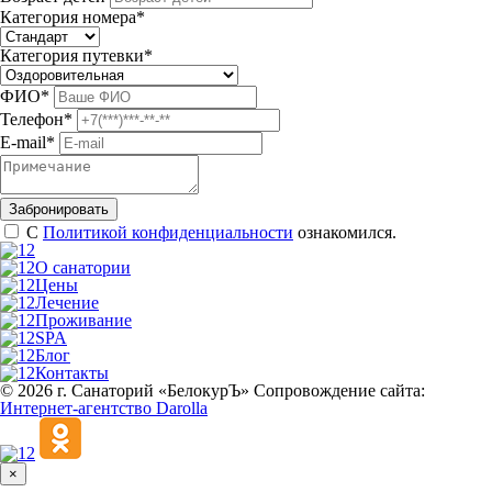
Категория номера
*
Категория путевки
*
ФИО
*
Телефон
*
E-mail
*
С
Политикой конфиденциальности
ознакомился.
О санатории
Цены
Лечение
Проживание
SPA
Блог
Контакты
© 2026 г. Санаторий «БелокурЪ»
Сопровождение сайта:
Интернет-агентство Darolla
×