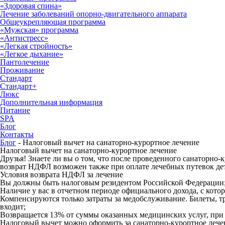
«Здоровая спина»
Лечение заболеваний опорно-двигательного аппарата
Общеукрепляющая программа
«Мужская» программа
«Антистресс»
«Легкая стройность»
«Легкое дыхание»
Пантолечение
Проживание
Стандарт
Стандарт+
Люкс
Дополнительная информация
Питание
SPA
Блог
Контакты
Блог
-
Налоговый вычет на санаторно-курортное лечение
Налоговый вычет на санаторно-курортное лечение
Друзья! Знаете ли вы о том, что после проведенного санаторно
возврат НДФЛ возможен также при оплате лечебных путевок дет
Условия возврата НДФЛ за лечение
Вы должны быть налоговым резидентом Российской Федерации
Наличие у вас в отчетном периоде официального дохода, с кото
Компенсируются только затраты за медобслуживание. Билеты, тр
входит;
Возвращается 13% от суммы оказанных медицинских услуг, при 
Налоговый вычет можно оформить за санаторно-курортное лечен