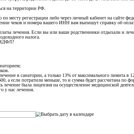
ся на территории РФ.
 по месту регистрации либо через личный кабинет на сайте фе
лении чеков и номера вашего ИНН вам выпишут справку об оплат
латы лечения. Если вы или ваши родственники отдыхали и лечил
одоходного налога.
т НДФЛ?
анаторием;
ков.
ечение в санатории, а только 13% от максимального лимита в 120 
600, а если потратили меньше, то и сумма будет рассчитана по фо
ось лечение была лицензия на осуществление медицинской деяте
 у нас лечения.