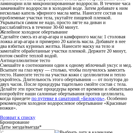
ламинарии или микронизированные водоросли. В течение часа
замачивайте водоросли в холодной воде. Затем добавьте к ним
несколько капель эфирного масла мяты. Нанесите состав на
проблемные участки тела, укутайте пищевой пленкой.
Укрываться самим не надо, просто лягте на диван и
расслабляйтесь в течение 30-60 минут.
Желейное холодное обертывание
Сделайте смесь из агар-агара и камфорного масла: 1 столовая
ложка агар-агара и примерно 20 капель масла. Добавьте в нее
два взбитых куриных желтка. Нанесите маску на тело и
замотайте обработанные участки пленкой. Держите 20 минут,
потом смойте теплой водой.
Антицеллюлитное тесто
Смешайте в соотношении один к одному яблочный уксус и мед.
Всыпьте на глаз муку — столько, чтобы получилось замесить
тесто. Нанесите тесто на участки кожи с целлюлитом и тепло
укройтесь. Длительность этого обертывания — от полутора до
двух часов. После процедуры тщательно смойте состав с тела.
Делайте эти простые процедуры время от времени и обязательно
попробуйте наши салонные обертывания против целлюлита,
когда приедете
по путевке в санаторий «Белокуръ»
. Особенно
рекомендуем холодное водорослевое обертывание «Красивые
ножки».
Возврат к списку
Бронирование
Даты заезда/выезда
*