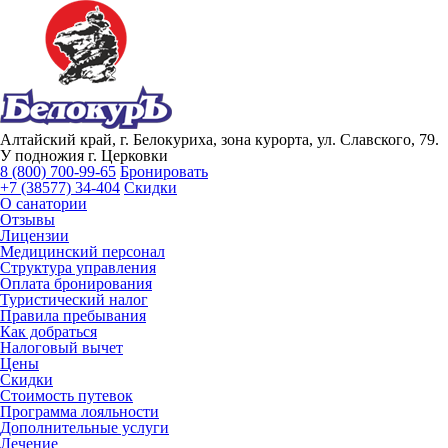
Алтайский край, г. Белокуриха, зона курорта, ул. Славского, 79.
У подножия г. Церковки
8 (800) 700-99-65
Бронировать
+7 (38577) 34-404
Скидки
О санатории
Отзывы
Лицензии
Медицинский персонал
Структура управления
Оплата бронирования
Туристический налог
Правила пребывания
Как добраться
Налоговый вычет
Цены
Скидки
Стоимость путевок
Программа лояльности
Дополнительные услуги
Лечение