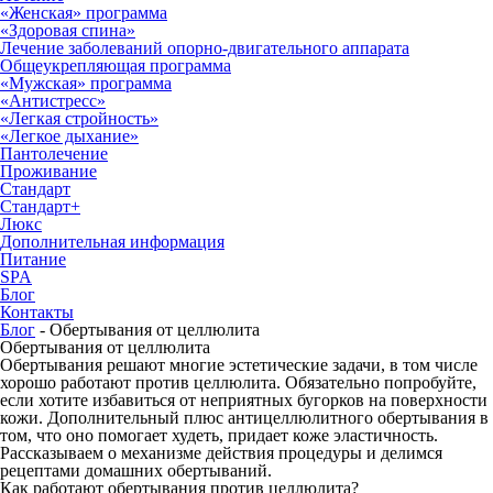
«Женская» программа
«Здоровая спина»
Лечение заболеваний опорно-двигательного аппарата
Общеукрепляющая программа
«Мужская» программа
«Антистресс»
«Легкая стройность»
«Легкое дыхание»
Пантолечение
Проживание
Стандарт
Стандарт+
Люкс
Дополнительная информация
Питание
SPA
Блог
Контакты
Блог
-
Обертывания от целлюлита
Обертывания от целлюлита
Обертывания решают многие эстетические задачи, в том числе
хорошо работают против целлюлита. Обязательно попробуйте,
если хотите избавиться от неприятных бугорков на поверхности
кожи. Дополнительный плюс антицеллюлитного обертывания в
том, что оно помогает худеть, придает коже эластичность.
Рассказываем о механизме действия процедуры и делимся
рецептами домашних обертываний.
Как работают обертывания против целлюлита?