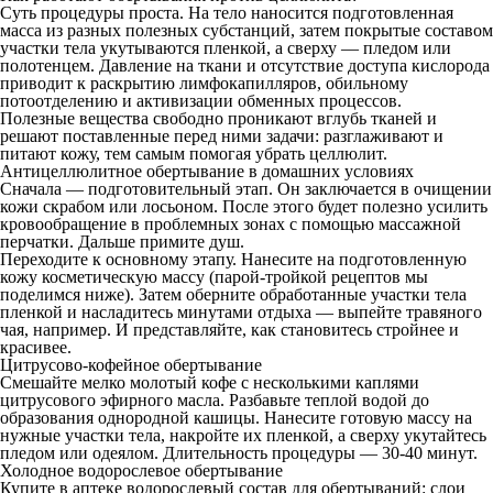
Суть процедуры проста. На тело наносится подготовленная
масса из разных полезных субстанций, затем покрытые составом
участки тела укутываются пленкой, а сверху — пледом или
полотенцем. Давление на ткани и отсутствие доступа кислорода
приводит к раскрытию лимфокапилляров, обильному
потоотделению и активизации обменных процессов.
Полезные вещества свободно проникают вглубь тканей и
решают поставленные перед ними задачи: разглаживают и
питают кожу, тем самым помогая убрать целлюлит.
Антицеллюлитное обертывание в домашних условиях
Сначала — подготовительный этап. Он заключается в очищении
кожи скрабом или лосьоном. После этого будет полезно усилить
кровообращение в проблемных зонах с помощью массажной
перчатки. Дальше примите душ.
Переходите к основному этапу. Нанесите на подготовленную
кожу косметическую массу (парой-тройкой рецептов мы
поделимся ниже). Затем оберните обработанные участки тела
пленкой и насладитесь минутами отдыха — выпейте травяного
чая, например. И представляйте, как становитесь стройнее и
красивее.
Цитрусово-кофейное обертывание
Смешайте мелко молотый кофе с несколькими каплями
цитрусового эфирного масла. Разбавьте теплой водой до
образования однородной кашицы. Нанесите готовую массу на
нужные участки тела, накройте их пленкой, а сверху укутайтесь
пледом или одеялом. Длительность процедуры — 30-40 минут.
Холодное водорослевое обертывание
Купите в аптеке водорослевый состав для обертываний: слои