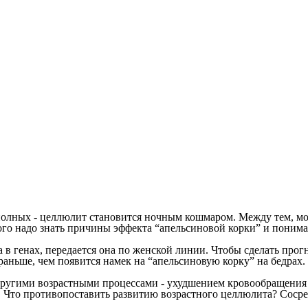
 полных - целлюлит становится ночным кошмаром. Между тем, м
ого надо знать причины эффекта “апельсиновой корки” и понимат
 генах, передается она по женской линии. Чтобы сделать прогн
ньше, чем появится намек на “апельсиновую корку” на бедрах.
с другими возрастными процессами - ухудшением кровообращения
х. Что противопоставить развитию возрастного целлюлита? Соср