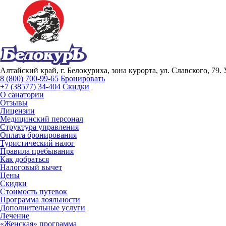
Алтайский край, г. Белокуриха, зона курорта, ул. Славского, 79.
8 (800) 700-99-65
Бронировать
+7 (38577) 34-404
Скидки
О санатории
Отзывы
Лицензии
Медицинский персонал
Структура управления
Оплата бронирования
Туристический налог
Правила пребывания
Как добраться
Налоговый вычет
Цены
Скидки
Стоимость путевок
Программа лояльности
Дополнительные услуги
Лечение
«Женская» программа