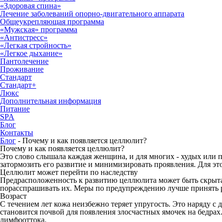
«Здоровая спина»
Лечение заболеваний опорно-двигательного аппарата
Общеукрепляющая программа
«Мужская» программа
«Антистресс»
«Легкая стройность»
«Легкое дыхание»
Пантолечение
Проживание
Стандарт
Стандарт+
Люкс
Дополнительная информация
Питание
SPA
Блог
Контакты
Блог
-
Почему и как появляется целлюлит?
Почему и как появляется целлюлит?
Это слово слышала каждая женщина, и для многих - худых или
затормозить его развитие и минимизировать проявления. Для эт
Целлюлит может перейти по наследству
Предрасположенность к развитию целлюлита может быть скрыта в
порасспрашивать их. Меры по предупреждению лучше принять ра
Возраст
С течением лет кожа неизбежно теряет упругость. Это наряду 
становится почвой для появления злосчастных ямочек на бедра
лимфооттока.