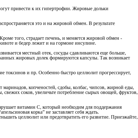
могут привести к их гипертрофии. Жировые дольки
пространяется это и на жировой обмен. В результате
оме того, страдает печень, и меняется жировой обмен -
ивоте и бедер лежит и на гормоне инсулине.
азвивается местный отек, сосуды сдавливаются еще больше,
ованных жировых долек формируются капсулы. Так возникает
ие токсинов и пр. Особенно быстро целлюлит прогрессирует,
маринадов, копченостей, сдобы, колбас, чипсов, жирной еды,
ды, свежих соков, увеличьте потребление сырых овощей, фруктов,
зрушает витамин С, который необходим для поддержания
апельсиновая корка” не заставляет себя ждать.
уменьшить целлюлит или предотвратить его развитие. Приезжайте,