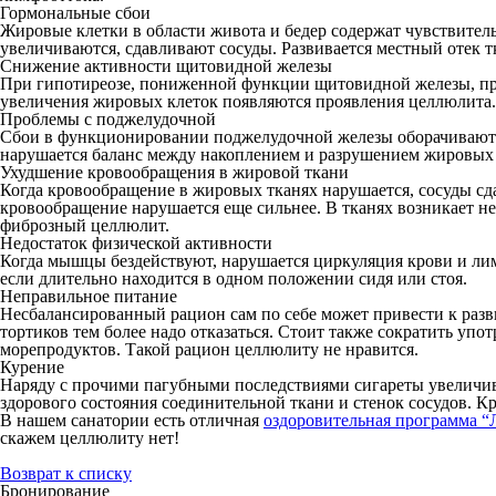
Гормональные сбои
Жировые клетки в области живота и бедер содержат чувствите
увеличиваются, сдавливают сосуды. Развивается местный отек тк
Снижение активности щитовидной железы
При гипотиреозе, пониженной функции щитовидной железы, прои
увеличения жировых клеток появляются проявления целлюлита.
Проблемы с поджелудочной
Сбои в функционировании поджелудочной железы оборачиваются 
нарушается баланс между накоплением и разрушением жировых к
Ухудшение кровообращения в жировой ткани
Когда кровообращение в жировых тканях нарушается, сосуды сда
кровообращение нарушается еще сильнее. В тканях возникает н
фиброзный целлюлит.
Недостаток физической активности
Когда мышцы бездействуют, нарушается циркуляция крови и лим
если длительно находится в одном положении сидя или стоя.
Неправильное питание
Несбалансированный рацион сам по себе может привести к разв
тортиков тем более надо отказаться. Стоит также сократить упо
морепродуктов. Такой рацион целлюлиту не нравится.
Курение
Наряду с прочими пагубными последствиями сигареты увеличив
здорового состояния соединительной ткани и стенок сосудов. Кр
В нашем санатории есть отличная
оздоровительная программа “
скажем целлюлиту нет!
Возврат к списку
Бронирование