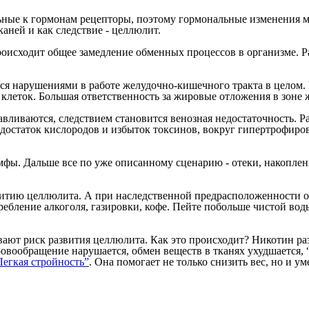
льные к гормонам рецепторы, поэтому гормональные изменения 
аней и как следствие - целлюлит.
сходит общее замедление обменных процессов в организме. Рас
нарушениями в работе желудочно-кишечного тракта в целом. Кр
леток. Большая ответственность за жировые отложения в зоне ж
вливаются, следствием становится венозная недостаточность. Р
едостаток кислородов и избыток токсинов, вокруг гипертрофир
фы. Дальше все по уже описанному сценарию - отеки, накоплен
итию целлюлита. А при наследственной предрасположенности от 
требление алкоголя, газировки, кофе. Пейте побольше чистой во
ают риск развития целлюлита. Как это происходит? Никотин ра
овообращение нарушается, обмен веществ в тканях ухудшается, “
Легкая стройность”
. Она помогает не только снизить вес, но и 