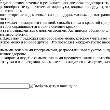
 диагностику, лечение и реабилитацию, помогая предотвратить 
 разнообразные туристические маршруты, водные процедуры, эк
й активностью.
гают авторские эндемичные спа-процедуры, массаж, ароматерапи
увствие.
 он сможет насладиться тишиной, спокойствием и красотой прир
 и горы окрашиваются в яркие осенние краски.
нуть и познакомиться с новыми людьми. Активному общению спо
ные мероприятия.
и. Здесь вам предложат разнообразное меню, которое учитывает
етское меню и многое другое. Это позволяет каждому гостю выб
.
кальными лечебными программами, разработанными с учётом ин
ченное здоровье.
м и запросам людей с самыми разными предпочтениями и потребн
 отпуска или праздника, вы сможете насладиться комфортом, ка