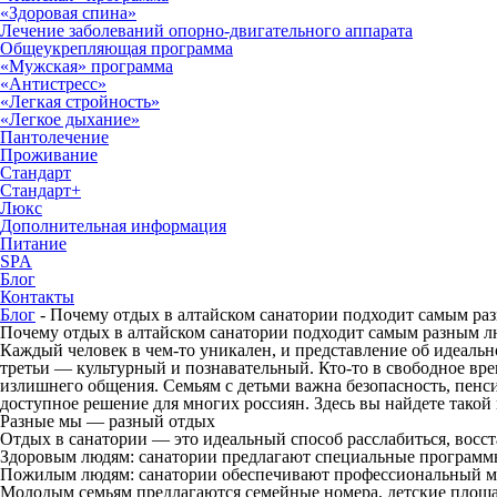
«Здоровая спина»
Лечение заболеваний опорно-двигательного аппарата
Общеукрепляющая программа
«Мужская» программа
«Антистресс»
«Легкая стройность»
«Легкое дыхание»
Пантолечение
Проживание
Стандарт
Стандарт+
Люкс
Дополнительная информация
Питание
SPA
Блог
Контакты
Блог
-
Почему отдых в алтайском санатории подходит самым ра
Почему отдых в алтайском санатории подходит самым разным 
Каждый человек в чем-то уникален, и представление об идеал
третьи — культурный и познавательный. Кто-то в свободное вре
излишнего общения. Семьям с детьми важна безопасность, пенс
доступное решение для многих россиян. Здесь вы найдете тако
Разные мы — разный отдых
Отдых в санатории — это идеальный способ расслабиться, восст
Здоровым людям: санатории предлагают специальные программы
Пожилым людям: санатории обеспечивают профессиональный ме
Молодым семьям предлагаются семейные номера, детские площа