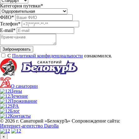
Категория путевки
*
ФИО
*
Телефон
*
E-mail
*
С
Политикой конфиденциальности
ознакомился.
О санатории
Цены
Лечение
Проживание
SPA
Блог
Контакты
© 2026 г. Санаторий «БелокурЪ»
Сопровождение сайта:
Интернет-агентство Darolla
×