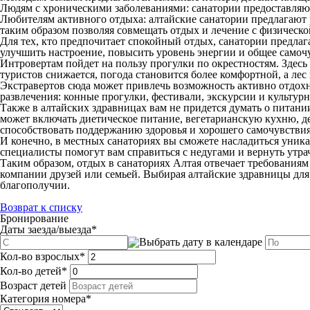
Людям с хроническими заболеваниями: санатории предоставляют
Любителям активного отдыха: алтайские санатории предлагают
таким образом позволяя совмещать отдых и лечение с физическо
Для тех, кто предпочитает спокойный отдых, санатории предла
улучшить настроение, повысить уровень энергии и общее самоч
Интровертам пойдет на пользу прогулки по окрестностям. Здесь
туристов снижается, погода становится более комфортной, а лес
Экстравертов сюда может привлечь возможность активно отдох
развлечения: конные прогулки, фестивали, экскурсии и культур
Также в алтайских здравницах вам не придется думать о питани
может включать диетическое питание, вегетарианскую кухню, д
способствовать поддержанию здоровья и хорошего самочувствия
И конечно, в местных санаториях вы сможете насладиться уни
специалисты помогут вам справиться с недугами и вернуть утра
Таким образом, отдых в санаториях Алтая отвечает требования
компании друзей или семьей. Выбирая алтайские здравницы для
благополучии.
Возврат к списку
Бронирование
Даты заезда/выезда
*
Кол-во взрослых
*
Кол-во детей
*
Возраст детей
Категория номера
*