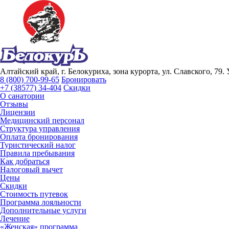
Алтайский край, г. Белокуриха, зона курорта, ул. Славского, 79.
8 (800) 700-99-65
Бронировать
+7 (38577) 34-404
Скидки
О санатории
Отзывы
Лицензии
Медицинский персонал
Структура управления
Оплата бронирования
Туристический налог
Правила пребывания
Как добраться
Налоговый вычет
Цены
Скидки
Стоимость путевок
Программа лояльности
Дополнительные услуги
Лечение
«Женская» программа