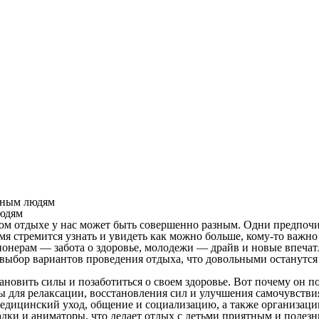
зным людям
людям
ьном отдыхе у нас может быть совершенно разным. Одни предпо
мя стремится узнать и увидеть как можно больше, кому-то важн
ионерам — забота о здоровье, молодежи — драйв и новые впечат
й выбор вариантов проведения отдыха, что довольными останутс
ановить силы и позаботиться о своем здоровье. Вот почему он 
 для релаксации, восстановления сил и улучшения самочувстви
дицинский уход, общение и социализацию, а также организаци
дки и аниматоры, что делает отдых с детьми приятным и полез