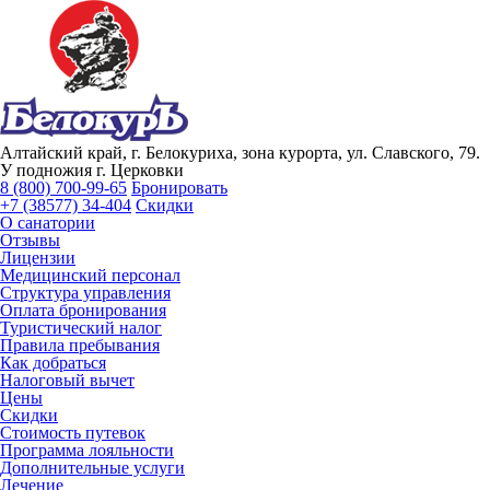
Алтайский край, г. Белокуриха, зона курорта, ул. Славского, 79.
У подножия г. Церковки
8 (800) 700-99-65
Бронировать
+7 (38577) 34-404
Скидки
О санатории
Отзывы
Лицензии
Медицинский персонал
Структура управления
Оплата бронирования
Туристический налог
Правила пребывания
Как добраться
Налоговый вычет
Цены
Скидки
Стоимость путевок
Программа лояльности
Дополнительные услуги
Лечение