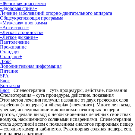
«Женская» программа
«Здоровая спина»
Лечение заболеваний опорно-двигательного аппарата
Общеукрепляющая программа
«Мужская» программа
«Антистресс»
«Легкая стройность»
«Легкое дыхание»
Пантолечение
Проживание
Стандарт
Стандарт+
Люкс
Дополнительная информация
Питание
SPA
Блог
Контакты
Блог
-
Спелеотерапия – суть процедуры, действие, показания
Спелеотерапия – суть процедуры, действие, показания
Этот метод лечения получил название от двух греческих слов
«speleon» («пещера») и «therapia» («лечение»). Много лет назад
ученые, исследовавшие микроклимат некоторых пещер и
гротов, сделали вывод о необыкновенных лечебных свойствах
воздуха, насыщенного соляными испарениями. Спелеотерапия
стала доступной всем с появлением аналогов природных пещер
– соляных камер и кабинетов. Рукотворная соляная пещера есть
и в нашем санатории.