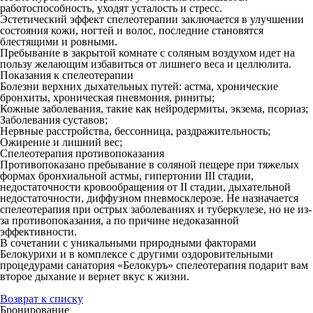
работоспособность, уходят усталость и стресс.
Эстетический эффект спелеотерапии заключается в улучшении
состояния кожи, ногтей и волос, последние становятся
блестящими и ровными.
Пребывание в закрытой комнате с соляным воздухом идет на
пользу желающим избавиться от лишнего веса и целлюлита.
Показания к спелеотерапии
Болезни верхних дыхательных путей: астма, хронические
бронхиты, хроническая пневмония, риниты;
Кожные заболевания, такие как нейродермиты, экзема, псориаз;
Заболевания суставов;
Нервные расстройства, бессонница, раздражительность;
Ожирение и лишний вес;
Спелеотерапия противопоказания
Противопоказано пребывание в соляной пещере при тяжелых
формах бронхиальной астмы, гипертонии III стадии,
недостаточности кровообращения от II стадии, дыхательной
недостаточности, диффузном пневмосклерозе. Не назначается
спелеотерапия при острых заболеваниях и туберкулезе, но не из-
за противопоказания, а по причине недоказанной
эффективности.
В сочетании с уникальными природными факторами
Белокурихи и в комплексе с другими оздоровительными
процедурами санатория «Белокуръ» спелеотерапия подарит вам
второе дыхание и вернет вкус к жизни.
Возврат к списку
Бронирование