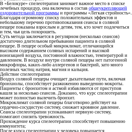
В «Белокуре» спелеотерапия занимает важное место в списке
лечебных процедур, она включена в состав
общеукрепляющей
оздоровительной программы
и программы «Легкая стройность».
Благодаря огромному списку положительных эффектов и
небольшому перечню противопоказания сеансы в соляной
пещере показаны взрослым и детям, тем, кто хочет подлечиться
и тем, чья цель похорошеть.
Суть метода заключается в регулярном (несколько сеансов)
достаточно длительном пребывании пациента в соляной
пещере. В пещере особый микроклимат, отличающийся
высоким содержанием соляных испарений и высокой
ионизацией воздуха, постоянной влажностью, температурой и
давлением. В воздухе внутри соляной пещеры нет патогенной
микрофлоры, каких-либо аллергенов и бактерий, зато много
полезных частиц натрия, магния и кальция.
Действие спелеотерапии
Воздух соляной пещеры очищает дыхательные пути, включая
бронхиолы, способствует разжижению выведению мокроты.
Пациенты с бронхитом и астмой избавляются от приступов
кашля за несколько сеансов. Доказано, что курс спелеотерапии
может полностью вылечить бронхит.
Микроклимат соляной пещеры благотворно действует на
сердечно-сосудистую систему, снижает кровяное давление.
Сеансы спелеотерапии успокаивают нервную систему,
помогают снизить тревожность.
Прохождение курса спелеотерапии способствует повышению
иммунитета;
После курса спелеотерапии у человека повышается