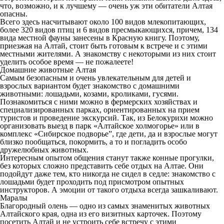
что, возможно, и к лучшему — очень уж эти обитатели Алтая
опасны.
Всего здесь насчитывают около 100 видов млекопитающих,
более 320 видов птиц и 6 видов пресмыкающихся, причем, 134
вида местной фауны занесены в Красную книгу. Поэтому,
приезжая на Алтай, стоит быть готовым к встрече и с этими
местными жителями. А знакомству с некоторыми из них стоит
уделить особое время — не пожалеете!
Домашние животные Алтая
Самым безопасным и очень увлекательным для детей и
взрослых вариантом будет знакомство с домашними
животными: лошадьми, козами, кроликами, гусями.
Познакомиться с ними можно в фермерских хозяйствах и
специализированных парках, ориентированных на прием
туристов и проведение экскурсий. Так, из Белокурихи можно
организовать выезд в парк «Алтайское холмогорье» или в
комплекс «Сибирское подворье”, где дети, да и взрослые могут
близко пообщаться, покормить, а то и погладить особо
дружелюбных животных.
Интересным опытом общения станут также конные прогулки,
без которых сложно представить себе отдых на Алтае. Они
подойдут даже тем, кто никогда не сидел в седле: знакомство с
лошадьми будет проходить под присмотром опытных
инструкторов. А эмоции от такого отдыха всегда зашкаливают.
Маралы
Благородный олень — одно из самых знаменитых животных
Алтайского края, одна из его визитных карточек. Поэтому
посетить Алтай и не устроить себе встречу с этими