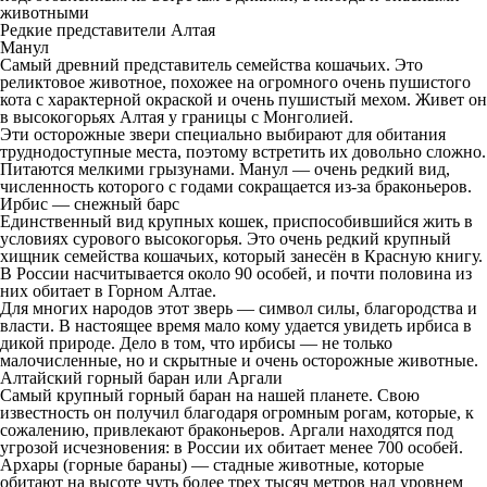
животными
Редкие представители Алтая
Манул
Самый древний представитель семейства кошачьих. Это
реликтовое животное, похожее на огромного очень пушистого
кота с характерной окраской и очень пушистый мехом. Живет он
в высокогорьях Алтая у границы с Монголией.
Эти осторожные звери специально выбирают для обитания
труднодоступные места, поэтому встретить их довольно сложно.
Питаются мелкими грызунами. Манул — очень редкий вид,
численность которого с годами сокращается из-за браконьеров.
Ирбис — снежный барс
Единственный вид крупных кошек, приспособившийся жить в
условиях сурового высокогорья. Это очень редкий крупный
хищник семейства кошачьих, который занесён в Красную книгу.
В России насчитывается около 90 особей, и почти половина из
них обитает в Горном Алтае.
Для многих народов этот зверь — символ силы, благородства и
власти. В настоящее время мало кому удается увидеть ирбиса в
дикой природе. Дело в том, что ирбисы — не только
малочисленные, но и скрытные и очень осторожные животные.
Алтайский горный баран или Аргали
Самый крупный горный баран на нашей планете. Свою
известность он получил благодаря огромным рогам, которые, к
сожалению, привлекают браконьеров. Аргали находятся под
угрозой исчезновения: в России их обитает менее 700 особей.
Архары (горные бараны) — стадные животные, которые
обитают на высоте чуть более трех тысяч метров над уровнем