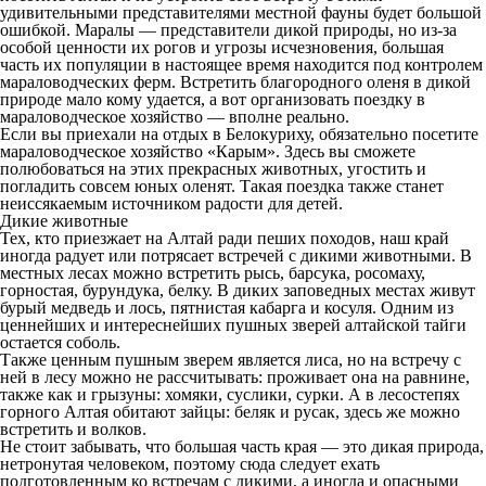
удивительными представителями местной фауны будет большой
ошибкой. Маралы — представители дикой природы, но из-за
особой ценности их рогов и угрозы исчезновения, большая
часть их популяции в настоящее время находится под контролем
мараловодческих ферм. Встретить благородного оленя в дикой
природе мало кому удается, а вот организовать поездку в
мараловодческое хозяйство — вполне реально.
Если вы приехали на отдых в Белокуриху, обязательно посетите
мараловодческое хозяйство «Карым». Здесь вы сможете
полюбоваться на этих прекрасных животных, угостить и
погладить совсем юных оленят. Такая поездка также станет
неиссякаемым источником радости для детей.
Дикие животные
Тех, кто приезжает на Алтай ради пеших походов, наш край
иногда радует или потрясает встречей с дикими животными. В
местных лесах можно встретить рысь, барсука, росомаху,
горностая, бурундука, белку. В диких заповедных местах живут
бурый медведь и лось, пятнистая кабарга и косуля. Одним из
ценнейших и интереснейших пушных зверей алтайской тайги
остается соболь.
Также ценным пушным зверем является лиса, но на встречу с
ней в лесу можно не рассчитывать: проживает она на равнине,
также как и грызуны: хомяки, суслики, сурки. А в лесостепях
горного Алтая обитают зайцы: беляк и русак, здесь же можно
встретить и волков.
Не стоит забывать, что большая часть края — это дикая природа,
нетронутая человеком, поэтому сюда следует ехать
подготовленным ко встречам с дикими, а иногда и опасными