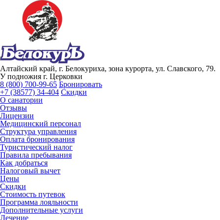
Алтайский край, г. Белокуриха, зона курорта, ул. Славского, 79.
У подножия г. Церковки
8 (800) 700-99-65
Бронировать
+7 (38577) 34-404
Скидки
О санатории
Отзывы
Лицензии
Медицинский персонал
Структура управления
Оплата бронирования
Туристический налог
Правила пребывания
Как добраться
Налоговый вычет
Цены
Скидки
Стоимость путевок
Программа лояльности
Дополнительные услуги
Лечение