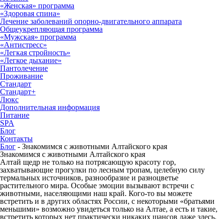
«Женская» программа
«Здоровая спина»
Лечение заболеваний опорно-двигательного аппарата
Общеукрепляющая программа
«Мужская» программа
«Антистресс»
«Легкая стройность»
«Легкое дыхание»
Пантолечение
Проживание
Стандарт
Стандарт+
Люкс
Дополнительная информация
Питание
SPA
Блог
Контакты
Блог
-
Знакомимся с животными Алтайского края
Знакомимся с животными Алтайского края
Алтай щедр не только на потрясающую красоту гор,
захватывающие прогулки по лесным тропам, целебную силу
термальных источников, разнообразие и разноцветье
растительного мира. Особые эмоции вызывают встречи с
животными, населяющими наш край. Кого-то вы можете
встретить и в других областях России, с некоторыми «братьями
меньшими» возможно увидеться только на Алтае, а есть и такие,
встретить которых нет практически никаких шансов даже здесь,