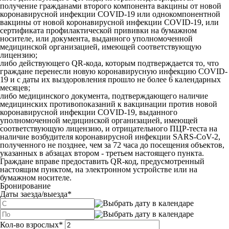
получение гражданами второго компонента вакцины от новой
коронавирусной инфекции COVID-19 или однокомпонентной
вакцины от новой коронавирусной инфекции COVID-19, или
сертификата профилактической прививки на бумажном
носителе, или документа, выданного уполномоченной
медицинской организацией, имеющей соответствующую
лицензию;
либо действующего QR-кода, которым подтверждается то, что
граждане перенесли новую коронавирусную инфекцию COVID-
19 и с даты их выздоровления прошло не более 6 календарных
месяцев;
либо медицинского документа, подтверждающего наличие
медицинских противопоказаний к вакцинации против новой
коронавирусной инфекции COVID-19, выданного
уполномоченной медицинской организацией, имеющей
соответствующую лицензию, и отрицательного ПЦР-теста на
наличие возбудителя коронавирусной инфекции SARS-CoV-2,
полученного не позднее, чем за 72 часа до посещения объектов,
указанных в абзацах втором - третьем настоящего пункта.
Граждане вправе предоставить QR-код, предусмотренный
настоящим пунктом, на электронном устройстве или на
бумажном носителе.
Бронирование
Даты заезда/выезда
*
Кол-во взрослых
*