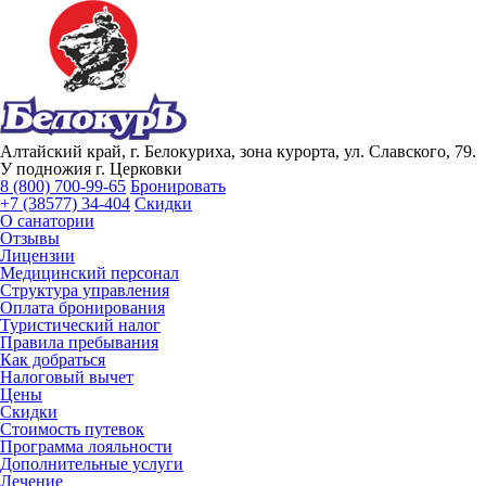
Алтайский край, г. Белокуриха, зона курорта, ул. Славского, 79.
У подножия г. Церковки
8 (800) 700-99-65
Бронировать
+7 (38577) 34-404
Скидки
О санатории
Отзывы
Лицензии
Медицинский персонал
Структура управления
Оплата бронирования
Туристический налог
Правила пребывания
Как добраться
Налоговый вычет
Цены
Скидки
Стоимость путевок
Программа лояльности
Дополнительные услуги
Лечение